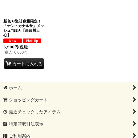
絞り込む
新色★復刻 数量限定！
「ナントカナルサ」メッ
シュTEE★【那須川天
心】
5,500
円
(税別)
(
税込
:
6,050
円
)
カートに入れる
ホーム
ショッピングカート
最近チェックしたアイテム
特定商取引法表示
ご利用案内