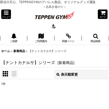
那須川天心、TEPPENGYMのアパレル製品、オリジナルグッズ通販
～志高き道のり～
メニュー
カート
ご挨拶
ご利用案内
関連ページ
商品検索
ホーム
>
新着商品
>
【ナントカナルサ】シリーズ
【ナントカナルサ】シリーズ
[
新着商品
]
表示順変更
閉じる
1
件
表示数
:
並び順
: