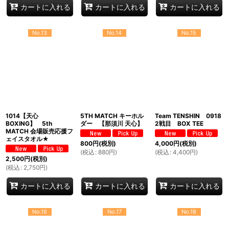
カートに入れる
カートに入れる
カートに入れる
No.13
No.14
No.15
1014【天心
5TH MATCH キーホル
Team TENSHIN 0918
BOXING】 5th
ダー 【那須川 天心】
2戦目 BOX TEE
MATCH 会場販売応援フ
ェイスタオル★
800
円
(税別)
4,000
円
(税別)
(
税込
:
880
円
)
(
税込
:
4,400
円
)
2,500
円
(税別)
(
税込
:
2,750
円
)
カートに入れる
カートに入れる
カートに入れる
No.16
No.17
No.18