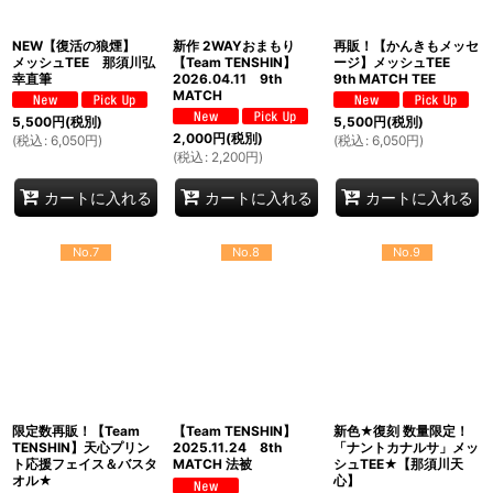
NEW【復活の狼煙】
新作 2WAYおまもり
再販！【かんきもメッセ
メッシュTEE 那須川弘
【Team TENSHIN】
ージ】メッシュTEE
幸直筆
2026.04.11 9th
9th MATCH TEE
MATCH
5,500
円
(税別)
5,500
円
(税別)
2,000
円
(税別)
(
税込
:
6,050
円
)
(
税込
:
6,050
円
)
(
税込
:
2,200
円
)
カートに入れる
カートに入れる
カートに入れる
No.7
No.8
No.9
限定数再販！【Team
【Team TENSHIN】
新色★復刻 数量限定！
TENSHIN】天心プリン
2025.11.24 8th
「ナントカナルサ」メッ
ト応援フェイス＆バスタ
MATCH 法被
シュTEE★【那須川天
オル★
心】