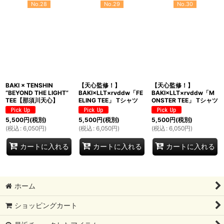
No.28
No.29
No.30
BAKI × TENSHIN
【天心監修！】
【天心監修！】
“BEYOND THE LIGHT”
BAKI×LLT×rvddw「FE
BAKI×LLT×rvddw「M
TEE【那須川天心】
ELING TEE」 Tシャツ
ONSTER TEE」 Tシャツ
5,500
円
(税別)
5,500
円
(税別)
5,500
円
(税別)
(
税込
:
6,050
円
)
(
税込
:
6,050
円
)
(
税込
:
6,050
円
)
カートに入れる
カートに入れる
カートに入れる
ホーム
ショッピングカート