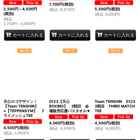
7,700
円
(税別)
2,500
円
～4,500
円
5,500
円
(税別)
(
税込
:
8,470
円
)
(税別)
(
税込
:
6,050
円
)
(
税込
:
2,750
円
～4,950
円
)
カートに入れる
カートに入れる
カートに入れる
No.10
No.11
No.12
天心ロゴデザイン！
0123【天心
Team TENSHIN 0123
【Team TENSHIN】
BOXING】 3戦目 会
3戦目 THIRD MATCH
×【TEPPENGYM】 ド
場販売応援バスタオル★
TEE
ライメッシュTEE
4,000
円
(税別)
4,500
円
(税別)
4,500
円
(税別)
(
税込
:
4,400
円
)
(
税込
:
4,950
円
)
(
税込
:
4,950
円
)