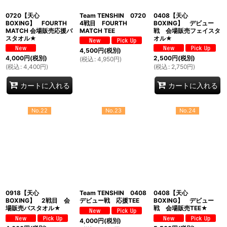
0720【天心
Team TENSHIN 0720
0408【天心
BOXING】 FOURTH
4戦目 FOURTH
BOXING】 デビュー
MATCH 会場販売応援バ
MATCH TEE
戦 会場販売フェイスタ
スタオル★
オル★
4,500
円
(税別)
4,000
円
(税別)
2,500
円
(税別)
(
税込
:
4,950
円
)
(
税込
:
4,400
円
)
(
税込
:
2,750
円
)
カートに入れる
カートに入れる
No.22
No.23
No.24
0918【天心
Team TENSHIN 0408
0408【天心
BOXING】 2戦目 会
デビュー戦 応援TEE
BOXING】 デビュー
場販売バスタオル★
戦 会場販売TEE★
4,000
円
(税別)