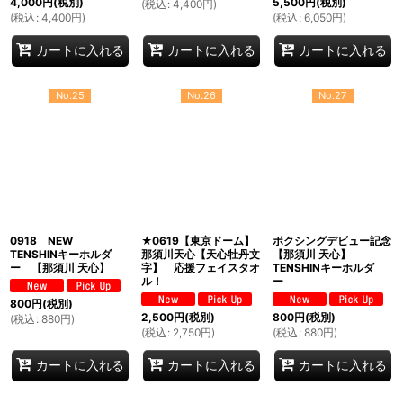
4,000
円
(税別)
5,500
円
(税別)
(
税込
:
4,400
円
)
(
税込
:
4,400
円
)
(
税込
:
6,050
円
)
カートに入れる
カートに入れる
カートに入れる
No.25
No.26
No.27
0918 NEW
★0619【東京ドーム】
ボクシングデビュー記念
TENSHINキーホルダ
那須川天心【天心牡丹文
【那須川 天心】
ー 【那須川 天心】
字】 応援フェイスタオ
TENSHINキーホルダ
ル！
ー
800
円
(税別)
2,500
円
(税別)
800
円
(税別)
(
税込
:
880
円
)
(
税込
:
2,750
円
)
(
税込
:
880
円
)
カートに入れる
カートに入れる
カートに入れる