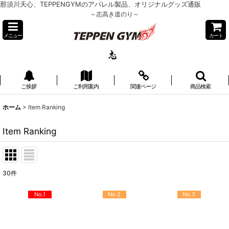
那須川天心、TEPPENGYMのアパレル製品、オリジナルグッズ通販
～志高き道のり～
メニュー
カート
ご挨拶
ご利用案内
関連ページ
商品検索
ホーム
>
Item Ranking
Item Ranking
30
件
No.1
No.2
No.3