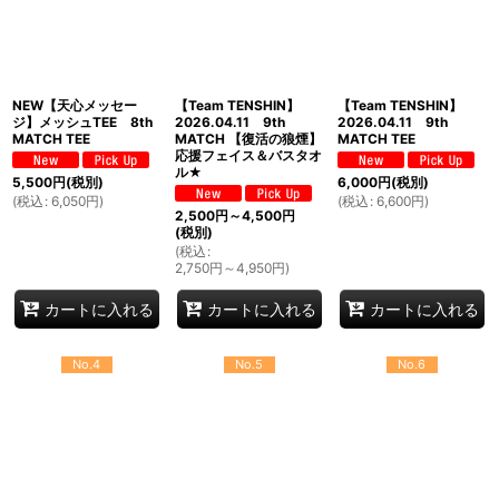
NEW【天心メッセー
【Team TENSHIN】
【Team TENSHIN】
ジ】メッシュTEE 8th
2026.04.11 9th
2026.04.11 9th
MATCH TEE
MATCH 【復活の狼煙】
MATCH TEE
応援フェイス＆バスタオ
ル★
5,500
円
(税別)
6,000
円
(税別)
(
税込
:
6,050
円
)
(
税込
:
6,600
円
)
2,500
円
～4,500
円
(税別)
(
税込
:
2,750
円
～4,950
円
)
カートに入れる
カートに入れる
カートに入れる
No.4
No.5
No.6