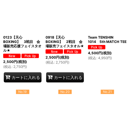
0123【天心
0918【天心
Team TENSHIN
BOXING】 3戦目 会
BOXING】 2戦目 会
1014 5th MATCH TEE
場販売応援フェイスタオ
場販売フェイスタオル★
ル★
4,500
円
(税別)
2,500
円
(税別)
(
税込
:
4,950
円
)
2,500
円
(税別)
(
税込
:
2,750
円
)
(
税込
:
2,750
円
)
カートに入れる
カートに入れる
No.19
No.20
No.21