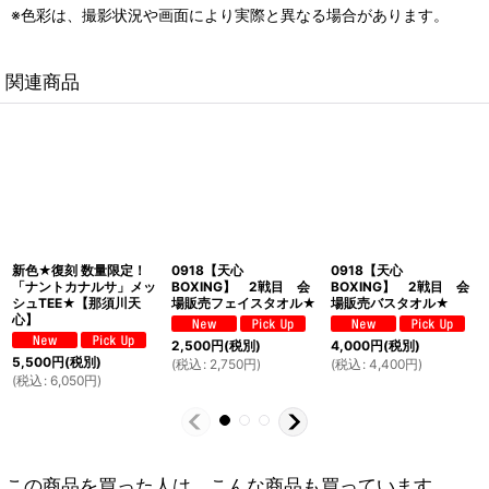
※色彩は、撮影状況や画面により実際と異なる場合があります。
関連商品
新色★復刻 数量限定！
0918【天心
0918【天心
「ナントカナルサ」メッ
BOXING】 2戦目 会
BOXING】 2戦目 会
シュTEE★【那須川天
場販売フェイスタオル★
場販売バスタオル★
心】
2,500
円
(税別)
4,000
円
(税別)
5,500
円
(税別)
(
税込
:
2,750
円
)
(
税込
:
4,400
円
)
(
税込
:
6,050
円
)
この商品を買った人は、こんな商品も買っています