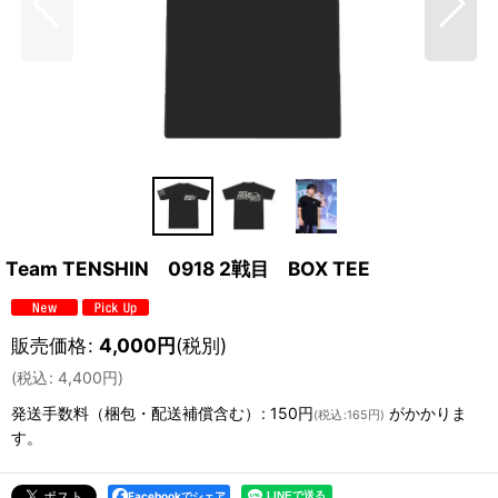
Team TENSHIN 0918 2戦目 BOX TEE
販売価格
:
4,000
円
(税別)
(
税込
:
4,400
円
)
発送手数料（梱包・配送補償含む）
:
150円
がかかりま
(
税込
:
165円
)
す。
Facebookでシェア