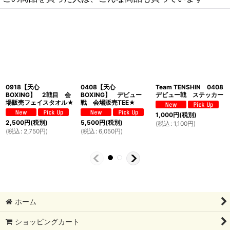
0918【天心
0408【天心
Team TENSHIN 0408
BOXING】 2戦目 会
BOXING】 デビュー
デビュー戦 ステッカー
場販売フェイスタオル★
戦 会場販売TEE★
1,000
円
(税別)
2,500
円
(税別)
5,500
円
(税別)
(
税込
:
1,100
円
)
(
税込
:
2,750
円
)
(
税込
:
6,050
円
)
ホーム
ショッピングカート