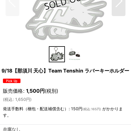
9/18【那須川 天心】Team Tenshin ラバーキーホルダー
販売価格
:
1,500
円
(税別)
(
税込
:
1,650
円
)
発送手数料（梱包・配送補償含む）
:
150円
がかかりま
(
税込
:
165円
)
す。
在庫なし