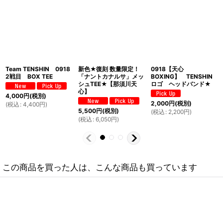
Team TENSHIN 0918
新色★復刻 数量限定！
0918【天心
2戦目 BOX TEE
「ナントカナルサ」メッ
BOXING】 TENSHIN
シュTEE★【那須川天
ロゴ ヘッドバンド★
心】
4,000
円
(税別)
2,000
円
(税別)
(
税込
:
4,400
円
)
5,500
円
(税別)
(
税込
:
2,200
円
)
(
税込
:
6,050
円
)
この商品を買った人は、こんな商品も買っています