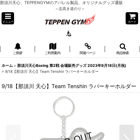
那須川天心、TEPPENGYMのアパレル製品、オリジナルグッズ通販
～志高き道のり～
メニュー
カート
ご挨拶
ご利用案内
関連ページ
商品検索
ホーム
>
那須川天心Boxing 第2戦 会場販売グッズ 2023年9月18日(月祝)
>
9/18【那須川 天心】Team Tenshin ラバーキーホルダー
9/18【那須川 天心】Team Tenshin ラバーキーホルダー