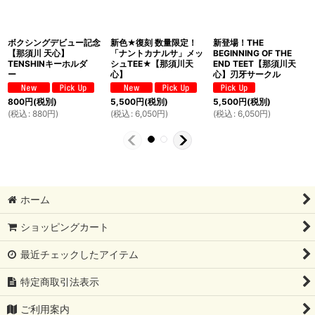
ボクシングデビュー記念
新色★復刻 数量限定！
新登場！THE
【那須川 天心】
「ナントカナルサ」メッ
BEGINNING OF THE
TENSHINキーホルダ
シュTEE★【那須川天
END TEET【那須川天
ー
心】
心】刃牙サークル
800
円
(税別)
5,500
円
(税別)
5,500
円
(税別)
(
税込
:
880
円
)
(
税込
:
6,050
円
)
(
税込
:
6,050
円
)
ホーム
ショッピングカート
最近チェックしたアイテム
特定商取引法表示
ご利用案内