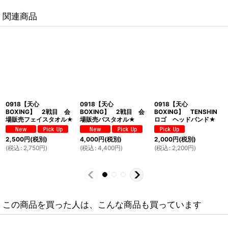
関連商品
0918【天心
0918【天心
0918【天心
BOXING】 2戦目 会
BOXING】 2戦目 会
BOXING】 TENSHIN
場販売フェイスタオル★
場販売バスタオル★
ロゴ ヘッドバンド★
2,500
円
(税別)
4,000
円
(税別)
2,000
円
(税別)
(
税込
:
2,750
円
)
(
税込
:
4,400
円
)
(
税込
:
2,200
円
)
この商品を買った人は、こんな商品も買っています