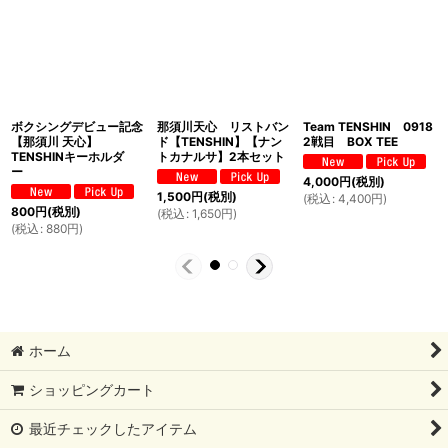
ボクシングデビュー記念
那須川天心 リストバン
Team TENSHIN 0918
【那須川 天心】
ド【TENSHIN】【ナン
2戦目 BOX TEE
TENSHINキーホルダ
トカナルサ】2本セット
ー
4,000
円
(税別)
1,500
円
(税別)
(
税込
:
4,400
円
)
800
円
(税別)
(
税込
:
1,650
円
)
(
税込
:
880
円
)
ホーム
ショッピングカート
最近チェックしたアイテム