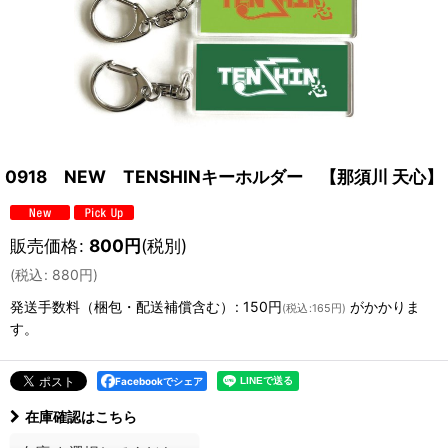
0918 NEW TENSHINキーホルダー 【那須川 天心】
販売価格
:
800
円
(税別)
(
税込
:
880
円
)
発送手数料（梱包・配送補償含む）
:
150円
がかかりま
(
税込
:
165円
)
す。
Facebookでシェア
在庫確認はこちら