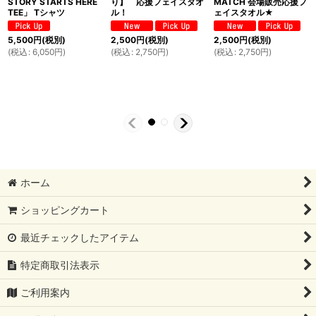
STORY STARTS HERE
り】 応援フェイスタオ
MATCH 会場販売応援フ
TEE」 Tシャツ
ル！
ェイスタオル★
5,500
円
(税別)
2,500
円
(税別)
2,500
円
(税別)
(
税込
:
6,050
円
)
(
税込
:
2,750
円
)
(
税込
:
2,750
円
)
ホーム
ショッピングカート
最近チェックしたアイテム
特定商取引法表示
ご利用案内