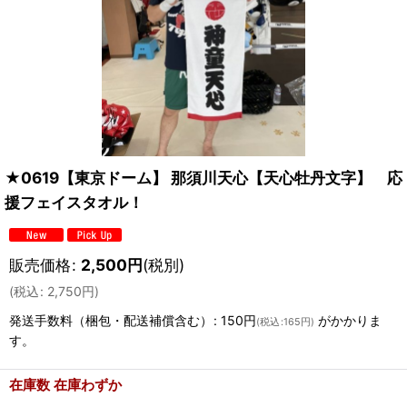
★0619【東京ドーム】 那須川天心【天心牡丹文字】 応
援フェイスタオル！
販売価格
:
2,500
円
(税別)
(
税込
:
2,750
円
)
発送手数料（梱包・配送補償含む）
:
150円
がかかりま
(
税込
:
165円
)
す。
在庫数 在庫わずか