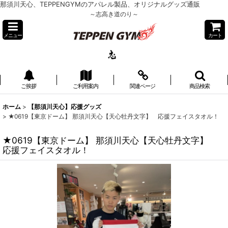
那須川天心、TEPPENGYMのアパレル製品、オリジナルグッズ通販
～志高き道のり～
メニュー
カート
ご挨拶
ご利用案内
関連ページ
商品検索
ホーム
>
【那須川天心】応援グッズ
>
★0619【東京ドーム】 那須川天心【天心牡丹文字】 応援フェイスタオル！
★0619【東京ドーム】 那須川天心【天心牡丹文字】
応援フェイスタオル！