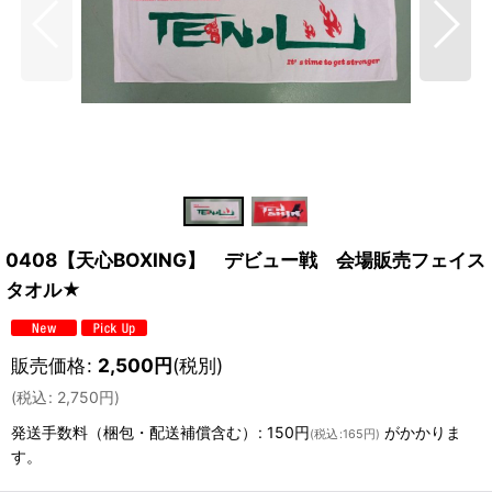
0408【天心BOXING】 デビュー戦 会場販売フェイス
タオル★
販売価格
:
2,500
円
(税別)
(
税込
:
2,750
円
)
発送手数料（梱包・配送補償含む）
:
150円
がかかりま
(
税込
:
165円
)
す。