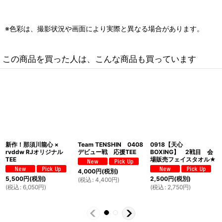
※色彩は、撮影状況や画面により実際と異なる場合があります。
この商品を買った人は、こんな商品も買っています
新作！那須川龍心 ×
Team TENSHIN 0408
0918【天心
rvddw RJオリジナル
デビュー戦 応援TEE
BOXING】 2戦目 会
TEE
場販売フェイスタオル★
4,000
円
(税別)
5,500
円
(税別)
2,500
円
(税別)
(
税込
:
4,400
円
)
(
税込
:
6,050
円
)
(
税込
:
2,750
円
)