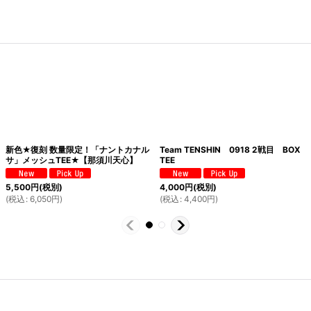
新色★復刻 数量限定！「ナントカナル
Team TENSHIN 0918 2戦目 BOX
サ」メッシュTEE★【那須川天心】
TEE
5,500
円
(税別)
4,000
円
(税別)
(
税込
:
6,050
円
)
(
税込
:
4,400
円
)