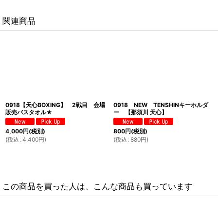
関連商品
0918【天心BOXING】 2戦目 会場
0918 NEW TENSHINキーホルダ
販売バスタオル★
ー 【那須川 天心】
4,000
円
(税別)
800
円
(税別)
(
税込
:
4,400
円
)
(
税込
:
880
円
)
この商品を買った人は、こんな商品も買っています