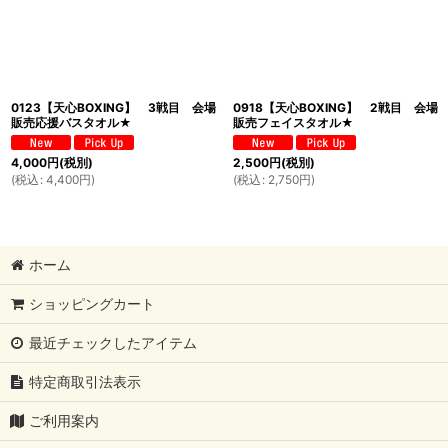
0123【天心BOXING】 3戦目 会場
0918【天心BOXING】 2戦目 会場
販売応援バスタオル★
販売フェイスタオル★
4,000
円
(税別)
2,500
円
(税別)
(
税込
:
4,400
円
)
(
税込
:
2,750
円
)
ホーム
ショッピングカート
最近チェックしたアイテム
特定商取引法表示
ご利用案内