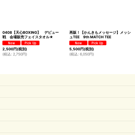
0408【天心BOXING】 デビュー
再販！【かんきもメッセージ】メッシ
戦 会場販売フェイスタオル★
ュTEE 9th MATCH TEE
2,500
円
(税別)
5,500
円
(税別)
(
税込
:
2,750
円
)
(
税込
:
6,050
円
)