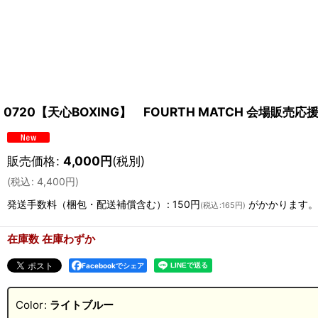
0720【天心BOXING】 FOURTH MATCH 会場販売
販売価格
:
4,000
円
(税別)
(
税込
:
4,400
円
)
発送手数料（梱包・配送補償含む）
:
150円
がかかります。
(
税込
:
165円
)
在庫数 在庫わずか
Facebookでシェア
Color
:
ライトブルー