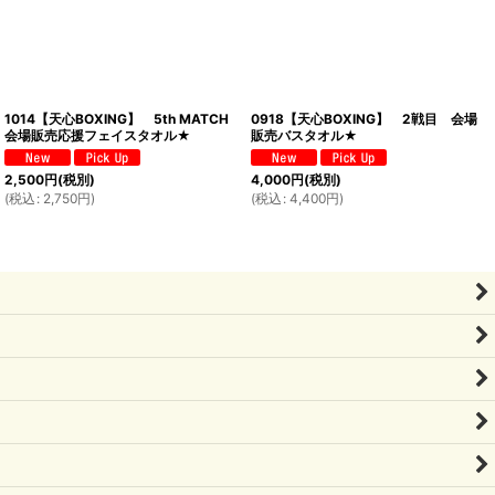
1014【天心BOXING】 5th MATCH
0918【天心BOXING】 2戦目 会場
会場販売応援フェイスタオル★
販売バスタオル★
2,500
円
(税別)
4,000
円
(税別)
(
税込
:
2,750
円
)
(
税込
:
4,400
円
)