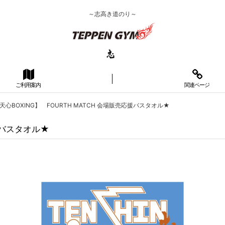
～志高き道のり～
ご利用案内
関連ページ
【天心BOXING】 FOURTH MATCH 会場販売応援バスタオル★
応援バスタオル★