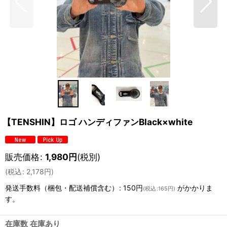
【TENSHIN】ロゴ ハンディファンBlack×white
販売価格
:
1,980
円
(税別)
(
税込
:
2,178
円
)
発送手数料（梱包・配送補償含む）
:
150円
がかかりま
(
税込
:
165円
)
す。
在庫数 在庫あり