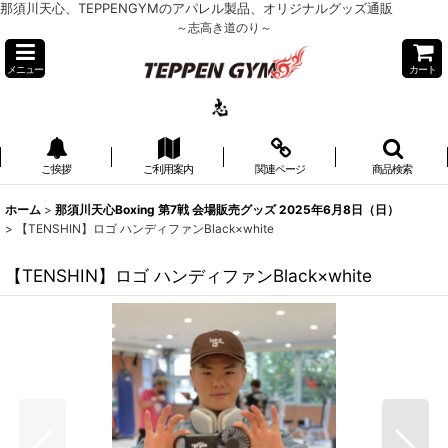
那須川天心、TEPPENGYMのアパレル製品、オリジナルグッズ通販
～志高き道のり～
メニュー
カート
ご挨拶
ご利用案内
関連ページ
商品検索
ホーム
>
那須川天心Boxing 第7戦 会場販売グッズ 2025年6月8日（日）
>
【TENSHIN】ロゴ ハンディファンBlack×white
【TENSHIN】ロゴ ハンディファンBlack×white