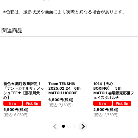
※色彩は、撮影状況や画面により実際と異なる場合があります。
関連商品
新色★復刻 数量限定！
Team TENSHIN
1014【天心
「ナントカナルサ」メッ
2025.02.24 6th
BOXING】 5th
シュTEE★【那須川天
MATCH HOODIE
MATCH 会場販売応援フ
心】
ェイスタオル★
6,500
円
(税別)
(
税込
:
7,150
円
)
5,500
円
(税別)
2,500
円
(税別)
(
税込
:
6,050
円
)
(
税込
:
2,750
円
)