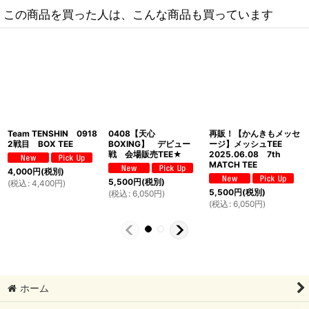
この商品を買った人は、こんな商品も買っています
Team TENSHIN 0918
0408【天心
再販！【かんきもメッセ
2戦目 BOX TEE
BOXING】 デビュー
ージ】メッシュTEE
戦 会場販売TEE★
2025.06.08 7th
MATCH TEE
4,000
円
(税別)
5,500
円
(税別)
(
税込
:
4,400
円
)
5,500
円
(税別)
(
税込
:
6,050
円
)
(
税込
:
6,050
円
)
ホーム