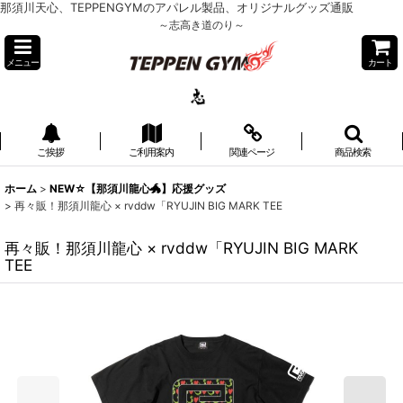
那須川天心、TEPPENGYMのアパレル製品、オリジナルグッズ通販
～志高き道のり～
メニュー
カート
ご挨拶
ご利用案内
関連ページ
商品検索
ホーム
>
NEW☆【那須川龍心🐲】応援グッズ
>
再々販！那須川龍心 × rvddw「RYUJIN BIG MARK TEE
再々販！那須川龍心 × rvddw「RYUJIN BIG MARK
TEE