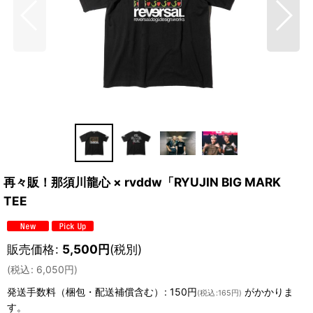
再々販！那須川龍心 × rvddw「RYUJIN BIG MARK
TEE
販売価格
:
5,500
円
(税別)
(
税込
:
6,050
円
)
発送手数料（梱包・配送補償含む）
:
150円
がかかりま
(
税込
:
165円
)
す。