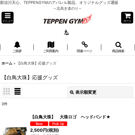
那須川天心、TEPPENGYMのアパレル製品、オリジナルグッズ通販
～志高き道のり～
メニュー
カート
ご挨拶
ご利用案内
関連ページ
商品検索
ホーム
>
【白鳥大珠】応援グッズ
【白鳥大珠】応援グッズ
表示順変更
閉じる
3
件
表示数
:
【白鳥大珠】 大珠ロゴ ヘッドバンド★
並び順
:
2,500
円
(税別)