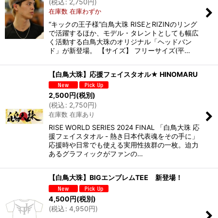
(
税込
:
2,750
円
)
在庫数 在庫わずか
絞り込む
“キックの王子様”白鳥大珠 RISEとRIZINのリング
で活躍するほか、モデル・タレントとしても幅広
く活動する白鳥大珠のオリジナル「ヘッドバン
ド」が新登場。 【サイズ】 フリーサイズ(平…
【白鳥大珠】応援フェイスタオル★ HINOMARU
2,500
円
(税別)
(
税込
:
2,750
円
)
在庫数 在庫あり
RISE WORLD SERIES 2024 FINAL 「白鳥大珠 応
援フェイスタオル - 熱き日本代表魂をその手に」
応援時や日常でも使える実用性抜群の一枚。迫力
あるグラフィックがファンの…
【白鳥大珠】BIGエンブレムTEE 新登場！
4,500
円
(税別)
(
税込
:
4,950
円
)