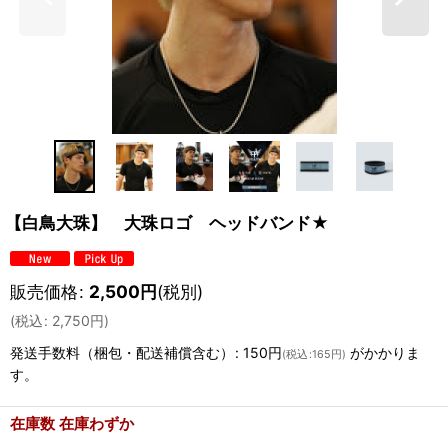
【白鳥大珠】 大珠ロゴ ヘッドバンド★
販売価格
:
2,500
円
(税別)
(
税込
:
2,750
円
)
発送手数料（梱包・配送補償含む）
:
150円
がかかりま
(
税込
:
165円
)
す。
在庫数 在庫わずか