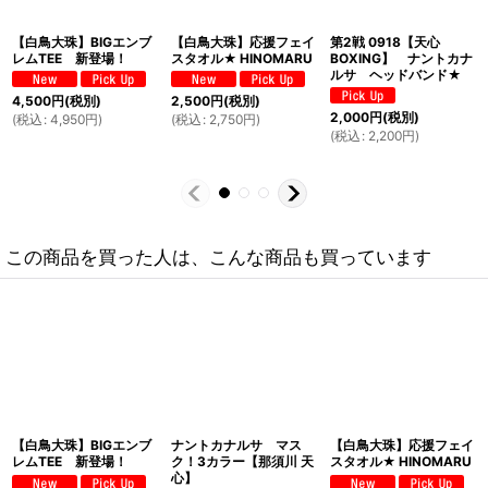
【白鳥大珠】BIGエンブ
【白鳥大珠】応援フェイ
第2戦 0918【天心
レムTEE 新登場！
スタオル★ HINOMARU
BOXING】 ナントカナ
ルサ ヘッドバンド★
4,500
円
(税別)
2,500
円
(税別)
2,000
円
(税別)
(
税込
:
4,950
円
)
(
税込
:
2,750
円
)
(
税込
:
2,200
円
)
この商品を買った人は、こんな商品も買っています
【白鳥大珠】BIGエンブ
ナントカナルサ マス
【白鳥大珠】応援フェイ
レムTEE 新登場！
ク！3カラー【那須川 天
スタオル★ HINOMARU
心】