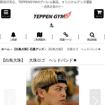
那須川天心、TEPPENGYMのアパレル製品、オリジナルグッズ通販
～志高き道のり～
メニュー
カート
ご挨拶
ご利用案内
関連ページ
商品検索
ホーム
>
【白鳥大珠】応援グッズ
>
【白鳥大珠】 大珠ロゴ ヘッドバンド★
【白鳥大珠】 大珠ロゴ ヘッドバンド★