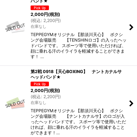
バンド★
2,000
円
(税別)
(
税込
:
2,200
円
)
在庫なし
TEPPEGYMオリジナル 【那須川天心】 ボクシ
ング会場販売 【TENSHINロゴ】の入ったヘッ
ドバンドです。 スポーツ等で使用いただければ、
顔に垂れる汗のイライラを軽減することができま
す！ …
第2戦 0918【天心BOXING】 ナントカナルサ
ヘッドバンド★
2,000
円
(税別)
(
税込
:
2,200
円
)
在庫なし
TEPPEGYMオリジナル 【那須川天心】 ボクシ
ング会場販売 【ナントカナルサ】のロゴが入
ったヘッドバンドです。 スポーツ等で使用いただ
ければ、顔に垂れる汗のイライラを軽減すること
ができます！…