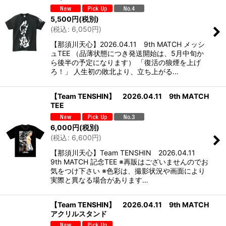
5,500
円
(税別)
(
税込
:
6,050
円
)
【那須川天心】2026.04.11 9th MATCH メッシ
ュTEE （品薄状態につき発送開始は、5月中旬か
ら後半の予定になります） 「復活の狼煙を上げ
ろ！」 人生初の敗北より、立ち上がる…
【Team TENSHIN】 2026.04.11 9th MATCH
TEE
6,000
円
(税別)
(
税込
:
6,600
円
)
【那須川天心】Team TENSHIN 2026.04.11
9th MATCH 記念TEE ※再販はございませんのでお
気をつけ下さい ※色彩は、撮影状況や画面により
実際と異なる場合があります…
【Team TENSHIN】 2026.04.11 9th MATCH
アクリルスタンド