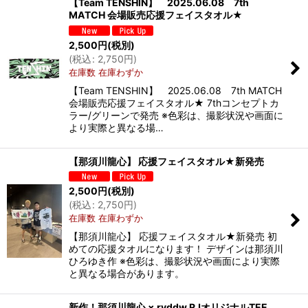
【Team TENSHIN】 2025.06.08 7th
MATCH 会場販売応援フェイスタオル★
2,500
円
(税別)
(
税込
:
2,750
円
)
在庫数 在庫わずか
【Team TENSHIN】 2025.06.08 7th MATCH
会場販売応援フェイスタオル★ 7thコンセプトカ
ラー/グリーンで発売 ※色彩は、撮影状況や画面に
より実際と異なる場…
【那須川龍心】 応援フェイスタオル★新発売
2,500
円
(税別)
(
税込
:
2,750
円
)
在庫数 在庫わずか
【那須川龍心】 応援フェイスタオル★新発売 初
めての応援タオルになります！ デザインは那須川
ひろゆき作 ※色彩は、撮影状況や画面により実際
と異なる場合があります。
新作！那須川龍心 × rvddw RJオリジナルTEE