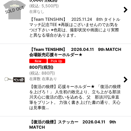
(
税込
:
5,500
円
)
在庫なし
【Team TENSHIN】 2025.11.24 8th タイトル
マッチ記念TEE ※再販はございませんのでお気を
つけ下さい ※色彩は、撮影状況や画面により実際
と異なる場合があります。
【Team TENSHIN】 2026.04.11 9th MATCH
会場販売応援キーホルダー★
800
円
(税別)
(
税込
:
880
円
)
在庫数 在庫あり
【復活の狼煙】応援キーホルダー★ 「復活の狼煙
を上げろ！」 人生初の敗北より、立ち上がる那須
川天心に復活の思いを込める、父 那須川弘幸直
筆をプリント。 力強く書き上げた書の通り、天心
は見事復…
【復活の狼煙】ステッカー 2026.04.11 9th
MATCH