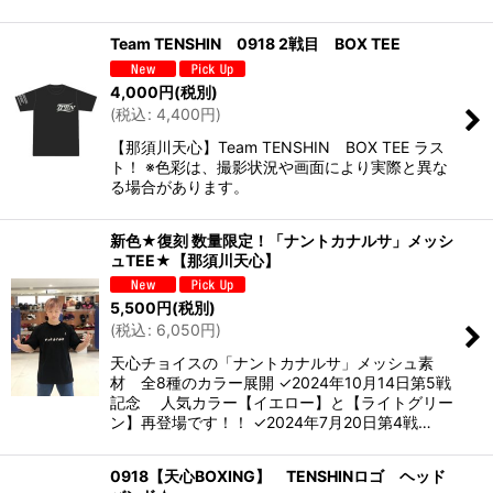
Team TENSHIN 0918 2戦目 BOX TEE
4,000
円
(税別)
(
税込
:
4,400
円
)
【那須川天心】Team TENSHIN BOX TEE ラス
ト！ ※色彩は、撮影状況や画面により実際と異な
る場合があります。
新色★復刻 数量限定！「ナントカナルサ」メッシ
ュTEE★【那須川天心】
5,500
円
(税別)
(
税込
:
6,050
円
)
天心チョイスの「ナントカナルサ」メッシュ素
材 全8種のカラー展開 ✓2024年10月14日第5戦
記念 人気カラー【イエロー】と【ライトグリー
ン】再登場です！！ ✓2024年7月20日第4戦…
0918【天心BOXING】 TENSHINロゴ ヘッド