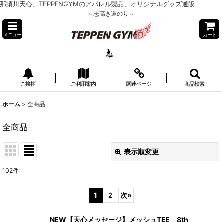
那須川天心、TEPPENGYMのアパレル製品、オリジナルグッズ通販
～志高き道のり～
メニュー
カート
ご挨拶
ご利用案内
関連ページ
商品検索
ホーム
>
全商品
全商品
表示順変更
閉じる
102
件
表示数
:
1
2
次
»
並び順
:
NEW【天心メッセージ】メッシュTEE 8th