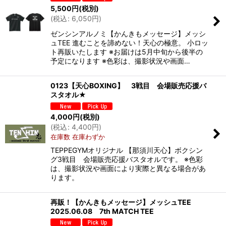
5,500
円
(税別)
(
税込
:
6,050
円
)
ゼンシンアルノミ【かんきもメッセージ】メッシ
ュTEE 進むことを諦めない！天心の極意。 小ロッ
ト再販いたします ※お届けは5月中旬から後半の
予定になります ※色彩は、撮影状況や画面…
0123【天心BOXING】 3戦目 会場販売応援バ
スタオル★
4,000
円
(税別)
(
税込
:
4,400
円
)
在庫数 在庫わずか
TEPPEGYMオリジナル 【那須川天心】ボクシン
グ3戦目 会場販売応援バスタオルです。 ※色彩
は、撮影状況や画面により実際と異なる場合があ
ります。
再販！【かんきもメッセージ】メッシュTEE
2025.06.08 7th MATCH TEE