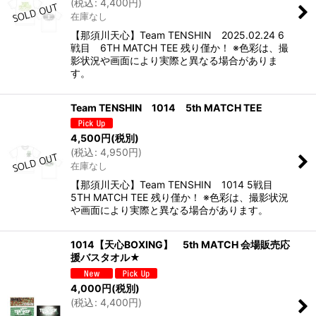
(
税込
:
4,400
円
)
在庫なし
【那須川天心】Team TENSHIN 2025.02.24 6
戦目 6TH MATCH TEE 残り僅か！ ※色彩は、撮
影状況や画面により実際と異なる場合がありま
す。
Team TENSHIN 1014 5th MATCH TEE
4,500
円
(税別)
(
税込
:
4,950
円
)
在庫なし
【那須川天心】Team TENSHIN 1014 5戦目
5TH MATCH TEE 残り僅か！ ※色彩は、撮影状況
や画面により実際と異なる場合があります。
1014【天心BOXING】 5th MATCH 会場販売応
援バスタオル★
4,000
円
(税別)
(
税込
:
4,400
円
)