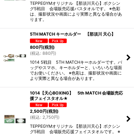
TEPPEGYMオリジナル 【那須川天心】ボクシン
グ5戦目 会場販売応援バスタオルです。 ※色彩
は、撮影状況や画面により実際と異なる場合があ
ります。
5TH MATCH キーホルダー 【那須川 天心】
800
円
(税別)
(
税込
:
880
円
)
1014 5戦目 5TH MATCHキーホルダーです。バ
ッグやスマホ、キーホルダーと、いろいろな場面
でお使いください。 ※色彩は、撮影状況や画面に
より実際と異なる場合があります。
1014【天心BOXING】 5th MATCH 会場販売応
援フェイスタオル★
2,500
円
(税別)
(
税込
:
2,750
円
)
TEPPEGYMオリジナル 【那須川天心】ボクシン
グ5戦目 会場販売応援フェイスタオルです。 ※