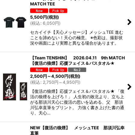
MATCH TEE
絞り込む
5,500
円
(税別)
(
税込
:
6,050
円
)
セカイイチ【天心メッセージ】メッシュTEE 進む
ことを諦めない！天心の極意。 ※色彩は、撮影状
況や画面により実際と異なる場合があります。
【Team TENSHIN】 2026.04.11 9th MATCH
【復活の狼煙】応援フェイス＆バスタオル★
2,500
円
～4,500
円
(税別)
(
税込
:
2,750
円
～4,950
円
)
【復活の狼煙】応援フェイス＆バスタオル★ 「復
活の狼煙を上げろ！」 人生初の敗北より、立ち上
がる那須川天心に復活の思いを込める、父 那須
川弘幸直筆をプリント。 力強く書き上げた書の通
り、天心…
NEW【復活の狼煙】 メッシュTEE 那須川弘幸
直筆