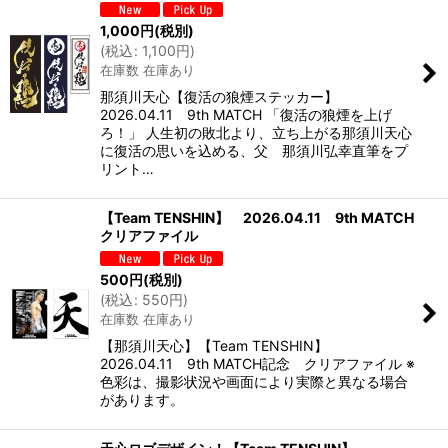
1,000
円
(税別)
(
税込
:
1,100
円
)
在庫数 在庫あり
那須川天心【復活の狼煙ステッカー】
2026.04.11 9th MATCH 「復活の狼煙を上げ
ろ！」 人生初の敗北より、立ち上がる那須川天心
に復活の思いを込める、父 那須川弘幸直筆をプ
リント…
【Team TENSHIN】 2026.04.11 9th MATCH
クリアファイル
500
円
(税別)
(
税込
:
550
円
)
在庫数 在庫あり
【那須川天心】【Team TENSHIN】
2026.04.11 9th MATCH記念 クリアファイル ※
色彩は、撮影状況や画面により実際と異なる場合
があります。