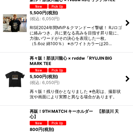
5,500
円
(税別)
(
税込
:
6,050
円
)
RISE2024年間MVP＆クマンドーイ撃破！ RJロゴ
に絡みつき、共に更なる高みを目指す昇り龍に、
力強いワードがその決心を表現した一枚。
（5.6oz 綿100％） ※ホワイトカラーは20…
再々販！那須川龍心 × rvddw「RYUJIN BIG
MARK TEE
5,500
円
(税別)
(
税込
:
6,050
円
)
再々販！残り僅かとなりました ※色彩は、撮影状
況や画面により実際と異なる場合があります。
再販！9TH MATCH キーホルダー 【那須川 天
心】
800
円
(税別)