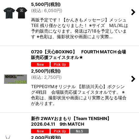
5,500
円
(税別)
(
税込
:
6,050
円
)
再販予定です！【かんきもメッセージ】メッシュ
TEE 残り僅かとなりました！ ※サイズ M/L/XLは
予約販売になります。発送は7/18を予定していま
す ※色彩は、撮影状況や画面により実際…
0720【天心BOXING】 FOURTH MATCH 会場
販売応援フェイスタオル★
2,500
円
(税別)
(
税込
:
2,750
円
)
TEPPEGYMオリジナル 【那須川天心】ボクシン
グ4戦目 会場販売応援フェイスタオルです。 ※
色彩は、撮影状況や画面により実際と異なる場合
があります。
新作 2WAYおまもり【Team TENSHIN】
2026.04.11 9th MATCH
2,000
円
(税別)