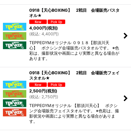
0918【天心BOXING】 2戦目 会場販売バスタ
オル★
4,000
円
(税別)
(
税込
:
4,400
円
)
TEPPEGYMオリジナル ０９１８【那須川天
心】 ボクシング会場販売バスタオルです。 ※色
彩は、撮影状況や画面により実際と異なる場合が
あります。
0918【天心BOXING】 2戦目 会場販売フェイ
スタオル★
2,500
円
(税別)
(
税込
:
2,750
円
)
TEPPEGYMオリジナル 【那須川天心】 ボクシ
ング会場販売フェイスタオルです。 ※色彩は、撮
影状況や画面により実際と異なる場合がありま
す。