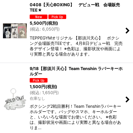
0408【天心BOXING】 デビュー戦 会場販売
TEE★
5,500
円
(税別)
(
税込
:
6,050
円
)
TEPPEGYMオリジナル 【那須川天心】 ボクシ
ング会場販売TEEです。 4月8日デビュー戦 完売
各デザイン登場！ ※色彩は、撮影状況や画面によ
り実際と異なる場合があります。
9/18【那須川 天心】Team Tenshin ラバーキーホ
ルダー
1,500
円
(税別)
(
税込
:
1,650
円
)
在庫なし
ボクシング2戦目勝利！Team Tenshinラバーキー
ホルダーです。バッグやスマホ、キーホルダー
と、いろいろな場面でお使いください。 ※色彩
は、撮影状況や画面により実際と異なる場合があ
りま…