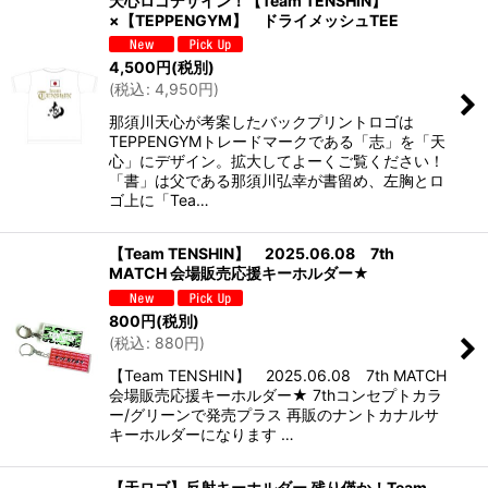
天心ロゴデザイン！【Team TENSHIN】
×【TEPPENGYM】 ドライメッシュTEE
4,500
円
(税別)
(
税込
:
4,950
円
)
那須川天心が考案したバックプリントロゴは
TEPPENGYMトレードマークである「志」を「天
心」にデザイン。拡大してよーくご覧ください！
「書」は父である那須川弘幸が書留め、左胸とロ
ゴ上に「Tea…
【Team TENSHIN】 2025.06.08 7th
MATCH 会場販売応援キーホルダー★
800
円
(税別)
(
税込
:
880
円
)
【Team TENSHIN】 2025.06.08 7th MATCH
会場販売応援キーホルダー★ 7thコンセプトカラ
ー/グリーンで発売プラス 再販のナントカナルサ
キーホルダーになります …
【天ロゴ】反射キーホルダー 残り僅か！Team