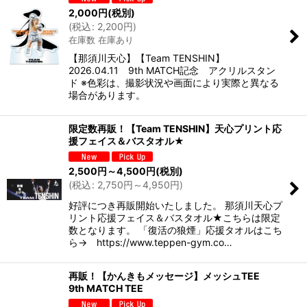
2,000
円
(税別)
(
税込
:
2,200
円
)
在庫数 在庫あり
【那須川天心】【Team TENSHIN】
2026.04.11 9th MATCH記念 アクリルスタン
ド ※色彩は、撮影状況や画面により実際と異なる
場合があります。
限定数再販！【Team TENSHIN】天心プリント応
援フェイス＆バスタオル★
2,500
円
～4,500
円
(税別)
(
税込
:
2,750
円
～4,950
円
)
好評につき再販開始いたしました。 那須川天心プ
リント応援フェイス＆バスタオル★こちらは限定
数となります。 「復活の狼煙」応援タオルはこち
ら→ https://www.teppen-gym.co…
再販！【かんきもメッセージ】メッシュTEE
9th MATCH TEE