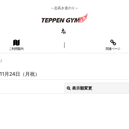
～志高き道のり～
ご利用案内
関連ページ
祝）
11月24日（月祝）
表示順変更