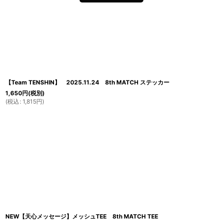
【Team TENSHIN】 2025.11.24 8th MATCH ステッカー
1,650
円
(税別)
(
税込
:
1,815
円
)
NEW【天心メッセージ】メッシュTEE 8th MATCH TEE