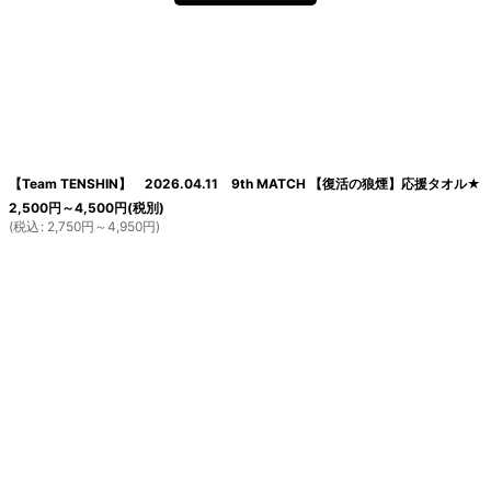
【Team TENSHIN】 2026.04.11 9th MATCH 【復活の狼煙】応援タオル★
2,500
円
～4,500
円
(税別)
(
税込
:
2,750
円
～4,950
円
)