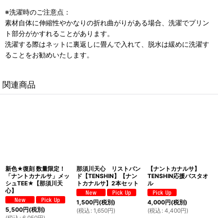
※洗濯時のご注意点：
素材自体に伸縮性やかなりの折れ曲がりがある場合、洗濯でプリン
ト部分がかすれることがあります。
洗濯する際はネットに裏返しに畳んで入れて、脱水は緩めに洗濯す
ることをお勧めいたします。
関連商品
新色★復刻 数量限定！
那須川天心 リストバン
【ナントカナルサ】
「ナントカナルサ」メッ
ド【TENSHIN】【ナン
TENSHIN応援バスタオ
シュTEE★【那須川天
トカナルサ】2本セット
ル
心】
1,500
円
(税別)
4,000
円
(税別)
5,500
円
(税別)
(
税込
:
1,650
円
)
(
税込
:
4,400
円
)
(
税込
:
6,050
円
)