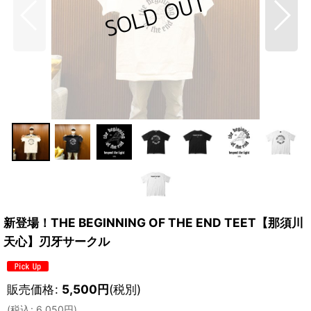
新登場！THE BEGINNING OF THE END TEET【那須川
天心】刃牙サークル
販売価格
:
5,500
円
(税別)
(
税込
:
6,050
円
)