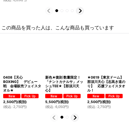
この商品を買った人は、こんな商品も買っています
0408【天心
新色★復刻 数量限定！
★0619【東京ドーム】
BOXING】 デビュー
「ナントカナルサ」メッ
那須川天心【志高き道の
戦 会場販売フェイスタ
シュTEE★【那須川天
り】 応援フェイスタオ
オル★
心】
ル！
2,500
円
(税別)
5,500
円
(税別)
2,500
円
(税別)
(
税込
:
2,750
円
)
(
税込
:
6,050
円
)
(
税込
:
2,750
円
)