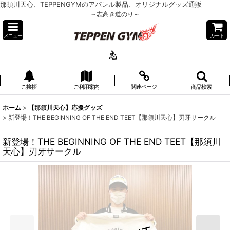
那須川天心、TEPPENGYMのアパレル製品、オリジナルグッズ通販
～志高き道のり～
メニュー
カート
ご挨拶
ご利用案内
関連ページ
商品検索
ホーム
>
【那須川天心】応援グッズ
>
新登場！THE BEGINNING OF THE END TEET【那須川天心】刃牙サークル
新登場！THE BEGINNING OF THE END TEET【那須川
天心】刃牙サークル