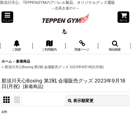
那須川天心、TEPPENGYMのアパレル製品、オリジナルグッズ通販
～志高き道のり～
メニュー
カート
ご挨拶
ご利用案内
関連ページ
商品検索
ホーム
>
新着商品
>
那須川天心Boxing 第2戦 会場販売グッズ 2023年9月18日(月祝)
那須川天心Boxing 第2戦 会場販売グッズ 2023年9月18
日(月祝)
[
新着商品
]
表示順変更
閉じる
4
件
表示数
: