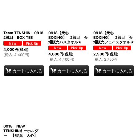
並び順
:
絞り込む
Team TENSHIN 0918
0918【天心
0918【天心
2戦目 BOX TEE
BOXING】 2戦目 会
BOXING】 2戦目 会
場販売バスタオル★
場販売フェイスタオル★
4,000
円
(税別)
4,000
円
(税別)
2,500
円
(税別)
(
税込
:
4,400
円
)
(
税込
:
4,400
円
)
(
税込
:
2,750
円
)
カートに入れる
カートに入れる
カートに入れる
0918 NEW
TENSHINキーホルダ
ー 【那須川 天心】